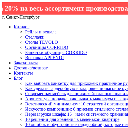
0% на весь ассортимент производства Э
г. Санкт-Петербург
Каталог
Рейлы и вешала
Стеллажи
Столы TEVOLO
Обувницы CORRIDO
Банкетки-обувницы CORRIDO
Вешалки APPENDI
Заказ/оплата
Доставка/возврат
Контакты
Блог
Как выбрать банкетку для прихожей: практичное ру
Как сделать гардеробную в кладовке: пошаговое ру
Современная мебель для прихожей: главные правил
Архитектура порядка: как выжать максимум из каж
Эстетический минимализм: 10 стратегий организац
Искусство композиции: 8 приемов стильного стелл
Перезагрузка шкафа: 15+ идей системного хранения
10 решений для хранения в маленькой квартире
10 ошибок в обустройстве гардеробной, которые не