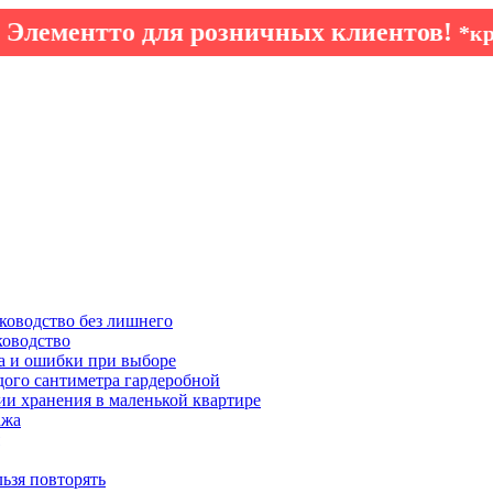
лементто для розничных клиентов!
*кроме
ководство без лишнего
ководство
а и ошибки при выборе
дого сантиметра гардеробной
ии хранения в маленькой квартире
ажа
льзя повторять