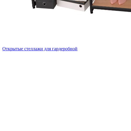
Открытые стеллажи для гардеробной
A22120-05
Стеллаж для одежды в стиле Лофт A22120-05
13 130
р
10 510
р
Купить в 1 клик
Подробнее
ПД-2006Ч
Стеллаж лофт ПД-2006Ч с полками ЛДСП цвета дуб