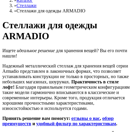
»
Каталог
»
Стеллажи
»
Cтеллажи для одежды ARMADIO
Cтеллажи для одежды
ARMADIO
Ищете
идеальное решение
для хранения вещей? Вы его почти
нашли!
Надежный
металлический стеллаж для хранения вещей
серии
Armadio представлен в лаконичных формах
, что позволяет
устанавливать конструкции не только в просторных, но также
небольших магазинах, шоурумах.
Практичность в стиле
лофт!
Благодаря правильным геометрическим конфигурациям
такие модели гармонично вписываются в классические и
современные интерьеры. Кроме того, продукция отличается
хорошими прочностными характеристиками,
износостойкостью и используется годами.
Принять решение вам помогут:
отзывы о нас
,
обзор
преимуществ
и
удобный фильтр по характеристикам
.