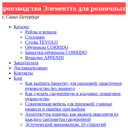
водства Элементто для розничных клиен
г. Санкт-Петербург
Каталог
Рейлы и вешала
Стеллажи
Столы TEVOLO
Обувницы CORRIDO
Банкетки-обувницы CORRIDO
Вешалки APPENDI
Заказ/оплата
Доставка/возврат
Контакты
Блог
Как выбрать банкетку для прихожей: практичное
руководство без лишнего
Как сделать гардеробную в кладовке: пошаговое
руководство
Современная мебель для прихожей: главные
правила и ошибки при выборе
Архитектура порядка: как выжать максимум из
каждого сантиметра гардеробной
Эстетический минимализм: 10 стратегий